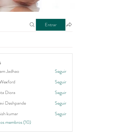
Entrar
s
am Jadhao
Seguir
Wexford
Seguir
ord
ta Diora
Seguir
lavi Deshpande
Seguir
hish kumar
Seguir
 os membros (10)