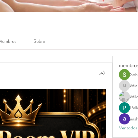
Membros
Sobre
membro
Soh
Mia
MiaWexf
Milo
Pal
aas
Ver todos