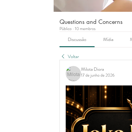
Questions and Concerns
Público
·
10 membros
Discussão
Mídia
Voltar
Milota Diora
17 de junho de 2026