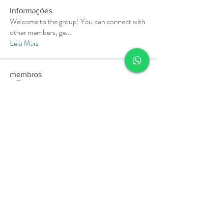
Informações
Welcome to the group! You can connect with
other members, ge
...
Leia Mais
membros
Soham Jadhao
Seguir
MiaWexford
Seguir
MiaWexford
Milota Diora
Seguir
Pallavi Deshpande
Seguir
aashish kumar
Seguir
Ver todos os membros (10)