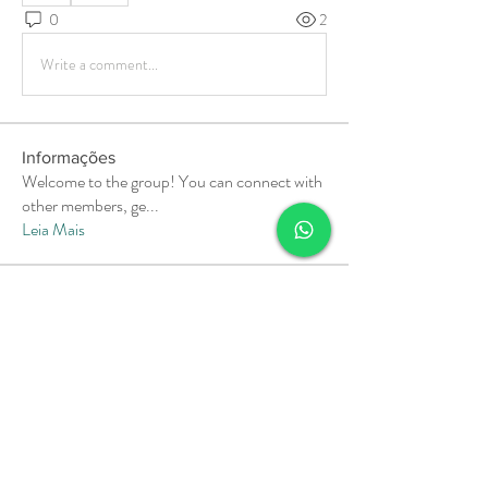
0
2
Write a comment...
Informações
Welcome to the group! You can connect with
other members, ge
...
Leia Mais
membros
Soham Jadhao
Seguir
MiaWexford
Seguir
MiaWexford
Milota Diora
Seguir
Pallavi Deshpande
Seguir
aashish kumar
Seguir