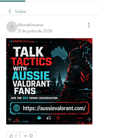
Voltar
dilonakiovana
dilonakiovana
21 de junho de 2026
0