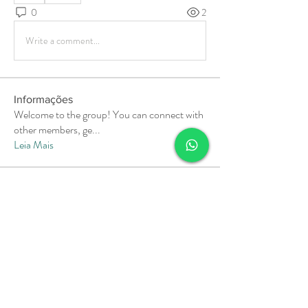
0
2
Write a comment...
Informações
Welcome to the group! You can connect with
other members, ge
...
Leia Mais
membros
Soham Jadhao
Seguir
MiaWexford
Seguir
MiaWexford
Milota Diora
Seguir
Pallavi Deshpande
Seguir
aashish kumar
Seguir