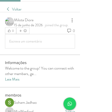
Voltar
Milota Diora
15 de junho de 2026
·
joined the group.
0
0
Escreva um comentário
Informações
Welcome to the group! You can connect with
other members, ge
...
Leia Mais
membros
Soham Jadhao
Seguir
MiaWexford
Seguir