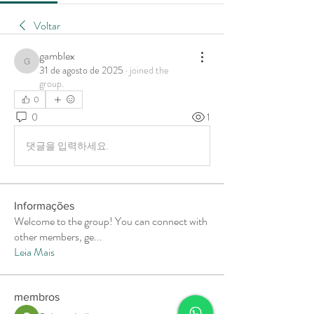
Voltar
gamblex
gamblex
31 de agosto de 2025
·
joined the
group.
0
0
1
댓글을 입력하세요.
Informações
Welcome to the group! You can connect with
other members, ge
...
Leia Mais
membros