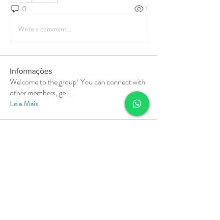
0
1
Write a comment...
Informações
Welcome to the group! You can connect with
other members, ge
...
Leia Mais
membros
Soham Jadhao
Seguir
MiaWexford
Seguir
MiaWexford
Milota Diora
Seguir
Pallavi Deshpande
Seguir
aashish kumar
Seguir