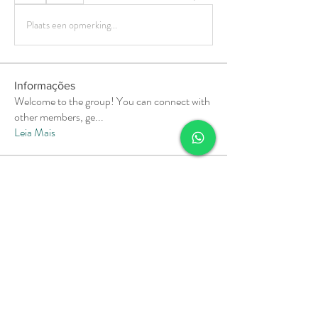
Plaats een opmerking...
Informações
Welcome to the group! You can connect with
other members, ge
...
Leia Mais
membros
Soham Jadhao
Seguir
MiaWexford
Seguir
MiaWexford
Milota Diora
Seguir
Pallavi Deshpande
Seguir
aashish kumar
Seguir