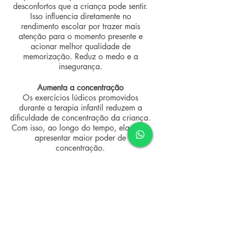
desconfortos que a criança pode sentir.
Isso influencia diretamente no
rendimento escolar por trazer mais
atenção para o momento presente e
acionar melhor qualidade de
memorização. Reduz o medo e a
insegurança.
Aumenta a concentração
Os exercícios lúdicos promovidos
durante a terapia infantil reduzem a
dificuldade de concentração da criança.
Com isso, ao longo do tempo, ela pode
apresentar maior poder de
concentração.
Promove maior interação social
Se você nota que seu filho tem
dificuldade para interagir, a terapia é
uma ótima saída. Por meio da prática
terapêutica, ele poderá entender os
próprios sentimentos, assim como