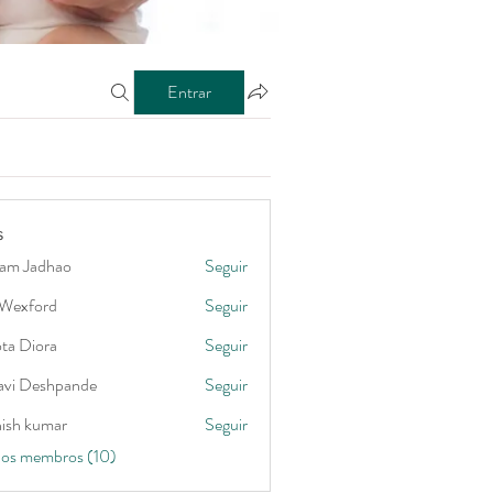
Entrar
s
am Jadhao
Seguir
Wexford
Seguir
ord
ta Diora
Seguir
lavi Deshpande
Seguir
hish kumar
Seguir
 os membros (10)