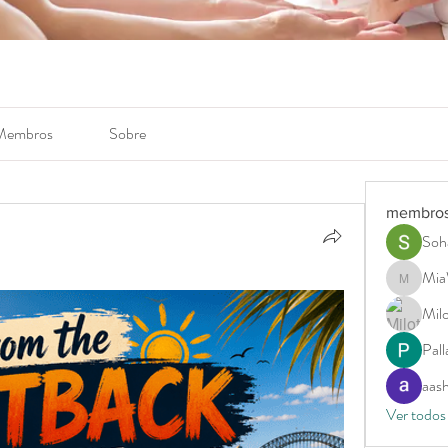
Membros
Sobre
membro
Soh
Mia
MiaWexf
Milo
Pal
aas
Ver todos