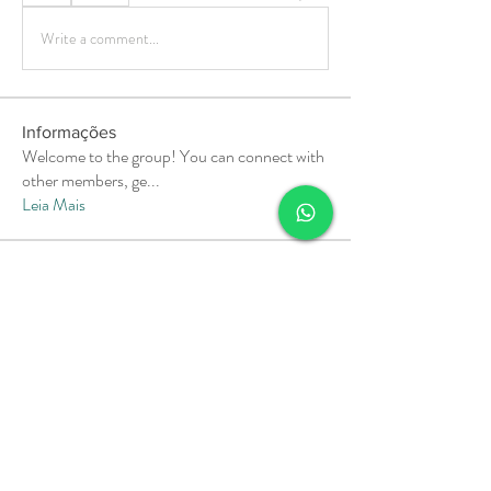
Write a comment...
Informações
Welcome to the group! You can connect with
other members, ge
...
Leia Mais
membros
Soham Jadhao
Seguir
MiaWexford
Seguir
MiaWexford
Milota Diora
Seguir
Pallavi Deshpande
Seguir
aashish kumar
Seguir