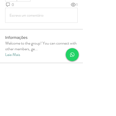
0
1
Escreva um comentário
Informações
Welcome to the group! You can connect with
other members, ge
...
Leia Mais
membros
Soham Jadhao
Seguir
MiaWexford
Seguir
MiaWexford
Milota Diora
Seguir
Pallavi Deshpande
Seguir
aashish kumar
Seguir