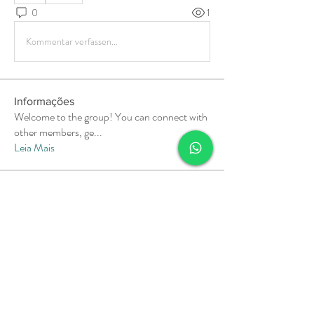
0
1
Kommentar verfassen...
Informações
Welcome to the group! You can connect with
other members, ge
...
Leia Mais
membros
Soham Jadhao
Seguir
MiaWexford
Seguir
MiaWexford
Milota Diora
Seguir
Pallavi Deshpande
Seguir
aashish kumar
Seguir