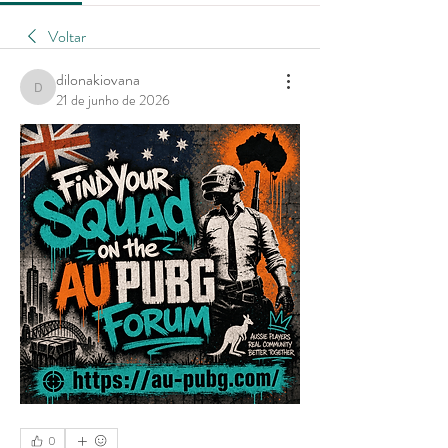
Voltar
dilonakiovana
dilonakiovana
21 de junho de 2026
0