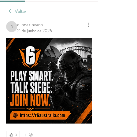
Voltar
dilonakiovana
dilonakiovana
21 de junho de 2026
0