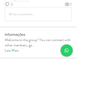
0
2
Write a comment...
Informações
Welcome to the group! You can connect with
other members, ge
...
Leia Mais
membros
Soham Jadhao
Seguir
MiaWexford
Seguir
MiaWexford
Milota Diora
Seguir
Pallavi Deshpande
Seguir
aashish kumar
Seguir